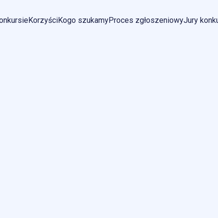
onkursie
Korzyści
Kogo szukamy
Proces zgłoszeniowy
Jury konk