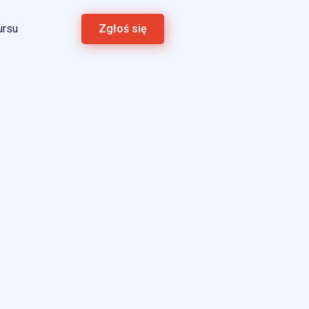
ursu
Zgłoś się